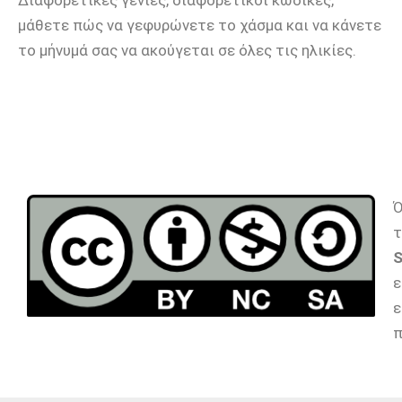
Διαφορετικές γενιές, διαφορετικοί κώδικες,
μάθετε πώς να γεφυρώνετε το χάσμα και να κάνετε
το μήνυμά σας να ακούγεται σε όλες τις ηλικίες.
Ό
τ
S
ε
ε
π