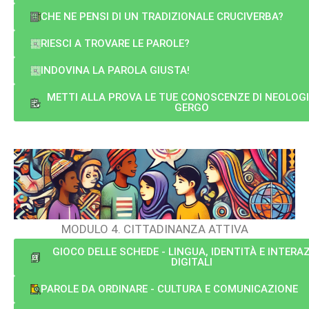
CHE NE PENSI DI UN TRADIZIONALE CRUCIVERBA?
RIESCI A TROVARE LE PAROLE?
INDOVINA LA PAROLA GIUSTA!
METTI ALLA PROVA LE TUE CONOSCENZE DI NEOLOGI
GERGO
MODULO 4. CITTADINANZA ATTIVA
GIOCO DELLE SCHEDE - LINGUA, IDENTITÀ E INTERAZ
DIGITALI
PAROLE DA ORDINARE - CULTURA E COMUNICAZIONE