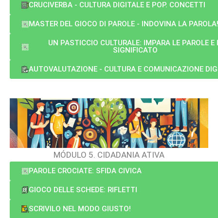
CRUCIVERBA - CULTURA DIGITALE E POP. CONCETTI
MASTER DEL GIOCO DI PAROLE - INDOVINA LA PAROLA
UN PASTICCIO CULTURALE: IMPARA LE PAROLE E 
SIGNIFICATO
AUTOVALUTAZIONE - CULTURA E COMUNICAZIONE DIG
MÓDULO 5. CIDADANIA ATIVA
PAROLE CROCIATE: SFIDA CIVICA
GIOCO DELLE SCHEDE: RIFLETTI
SCRIVILO NEL MODO GIUSTO!