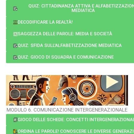
QUIZ: CITTADINANZA ATTIVA E ALFABETIZZAZIO
MEDIATICA
DECODIFICARE LA REALTÀ!
SAGGEZZA DELLE PAROLE: MEDIA E SOCIETÀ
QUIZ: SFIDA SULL'ALFABETIZZAZIONE MEDIATICA
QUIZ: GIOCO DI SQUADRA E COMUNICAZIONE
MODULO 6. COMUNICAZIONE INTERGENERAZIONALE
GIOCO DELLE SCHEDE: CONCETTI INTERGENERAZIONAL
ORDINA LE PAROLE! CONOSCERE LE DIVERSE GENERAZ