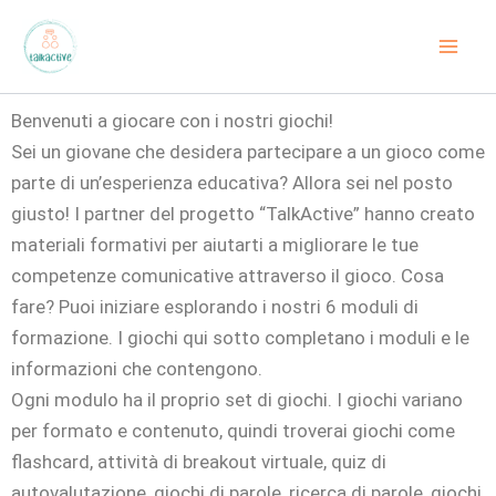
Vai
al
contenuto
Benvenuti a giocare con i nostri giochi!
Sei un giovane che desidera partecipare a un gioco come
parte di un’esperienza educativa? Allora sei nel posto
giusto! I partner del progetto “TalkActive” hanno creato
materiali formativi per aiutarti a migliorare le tue
competenze comunicative attraverso il gioco. Cosa
fare? Puoi iniziare esplorando i nostri 6 moduli di
formazione. I giochi qui sotto completano i moduli e le
informazioni che contengono.
Ogni modulo ha il proprio set di giochi. I giochi variano
per formato e contenuto, quindi troverai giochi come
flashcard, attività di breakout virtuale, quiz di
autovalutazione, giochi di parole, ricerca di parole, giochi