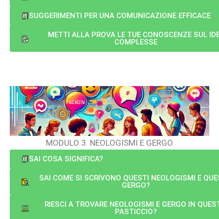
SUGGERIMENTI PER UNA COMUNICAZIONE EFFICACE
METTI ALLA PROVA LE TUE CONOSCENZE SUL ID
COMPLESSE
MODULO 3. NEOLOGISMI E GERGO
SAI COSA SIGNIFICA?
SAI COME SI SCRIVONO QUESTI NEOLOGISMI E QU
GERGO?
RIESCI A TROVARE NEOLOGISMI E GERGO IN QUES
PASTICCIO?