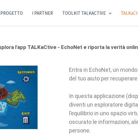
L PROGETTO
I PARTNER
TOOLKIT TALKACTIVE
TALKaCt
splora l'app TALKaCtive - EchoNet e riporta la verità onlin
Entra in EchoNet, un mondo
del tuo aiuto per recuperare 
In questa applicazione (disp
diventi un esploratore digit
l’equilibrio in uno spazio vir
oscurato le informazioni, al
persone.