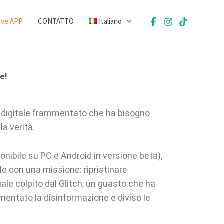
ive APP
CONTATTO
Italiano
e!
 digitale frammentato che ha bisogno
la verità.
onibile su PC e Android in versione beta),
ale con una missione: ripristinare
tuale colpito dal Glitch, un guasto che ha
imentato la disinformazione e diviso le